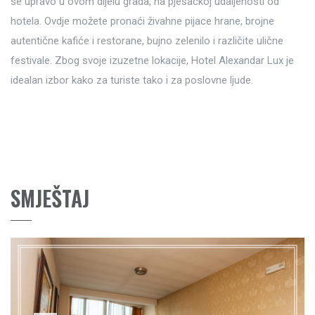
se upravo u ovom dijelu grada, na pješačkoj udaljenosti od
hotela. Ovdje možete pronaći živahne pijace hrane, brojne
autentične kafiće i restorane, bujno zelenilo i različite ulične
festivale. Zbog svoje izuzetne lokacije, Hotel Alexandar Lux je
idealan izbor kako za turiste tako i za poslovne ljude.
SMJEŠTAJ