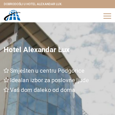
DOBRODOŠLI U HOTEL ALEXANDAR LUX.
Hotel Alexandar Lux
Smješten u centru Podgorice
Idealan izbor za poslovne ljude
Vaš dom daleko od doma